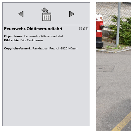
Feuerwehr-Oldtimerrundfahrt
25 (77)
Object Name:
Feuerwehr-Oldtimerrundfahrt
Bildrechte:
Fritz Fankhauser
Copyright-Vermerk:
Fankhauser-Foto ch-8825 Hütten