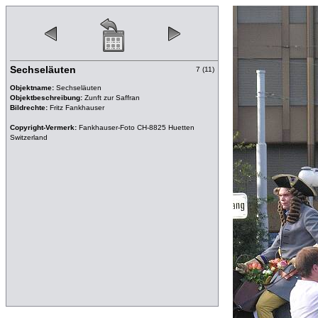
Sechseläuten
7 (11)
Objektname:
Sechseläuten
Objektbeschreibung:
Zunft zur Saffran
Bildrechte:
Fritz Fankhauser
Copyright-Vermerk:
Fankhauser-Foto CH-8825 Huetten
Switzerland