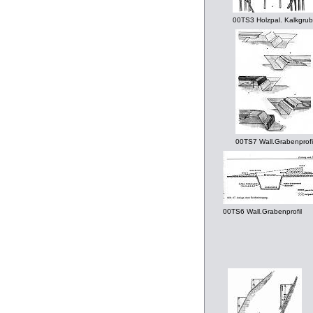
00TS3 Holzpal. Kalkgru
00TS7 Wall.Grabenprofi
00TS6 Wall.Grabenprofil