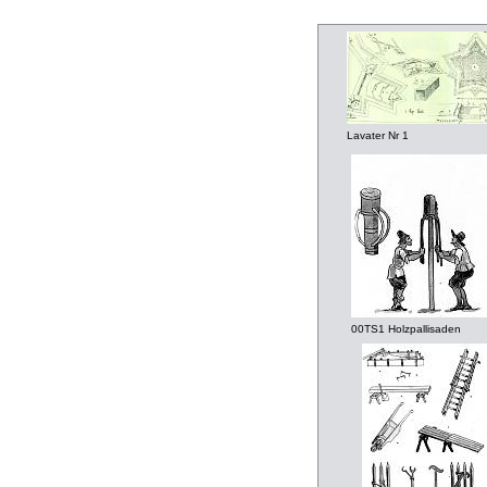
Lavater Nr 1
00TS1 Holzpallisaden