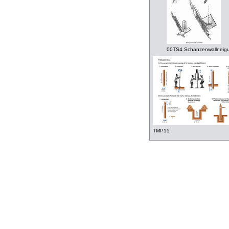
00TS4 Schanzenwallneig
TMP15