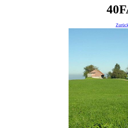
40F
Zurück